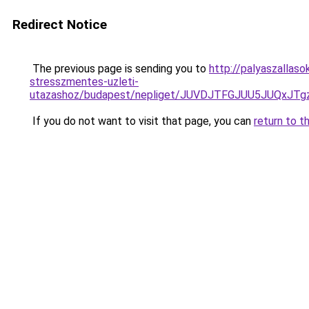
Redirect Notice
The previous page is sending you to
http://palyaszallas
stresszmentes-uzleti-
utazashoz/budapest/nepliget/JUVDJTFGJUU5JUQx
If you do not want to visit that page, you can
return to t