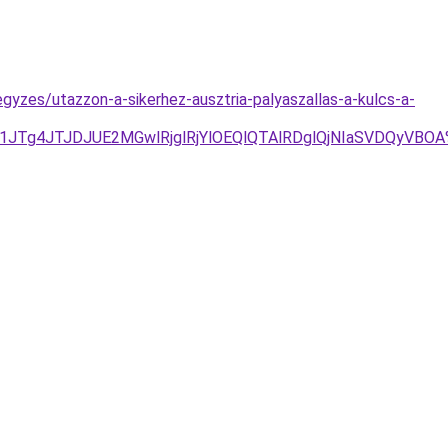
egyzes/utazzon-a-sikerhez-ausztria-palyaszallas-a-kulcs-a-
U1JTg4JTJDJUE2MGwlRjglRjYlOEQlQTAlRDglQjNIaSVDQyV