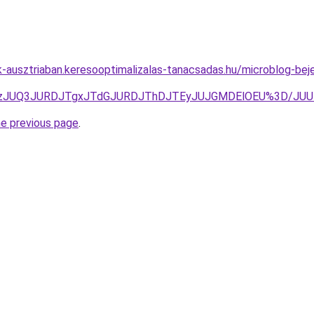
ok-ausztriaban.keresooptimalizalas-tanacsadas.hu/microblog-bej
JTgzJUQ3JURDJTgxJTdGJURDJThDJTEyJUJGMDElOEU%3D/JU
he previous page
.