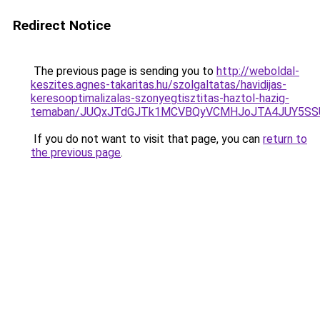
Redirect Notice
The previous page is sending you to
http://weboldal-
keszites.agnes-takaritas.hu/szolgaltatas/havidijas-
keresooptimalizalas-szonyegtisztitas-haztol-hazig-
temaban/JUQxJTdGJTk1MCVBQyVCMHJoJTA4JUY5S
If you do not want to visit that page, you can
return to
the previous page
.