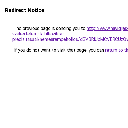
Redirect Notice
The previous page is sending you to
http://www.havidija
szakertelem-talalkozik-a-
precizitassal/nemesrempehollos/dSVBRiUxMCVERC
If you do not want to visit that page, you can
return to t