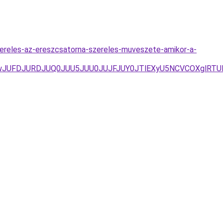
zereles-az-ereszcsatorna-szereles-muveszete-amikor-a-
IwJUFDJURDJUQ0JUU5JUU0JUJFJUY0JTlEXyU5NCVCOXglRTUl