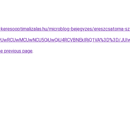
s-keresooptimalizalas.hu/microblog-bejegyzes/ereszcsatorna-s
UzQyUwRCUwMCUwNCU5QiUwQiU4RCVBNEklRjQ1VA%3D%3D/JU
he previous page
.