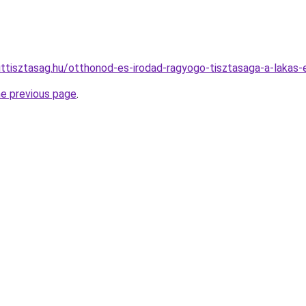
ttisztasag.hu/otthonod-es-irodad-ragyogo-tisztasaga-a-lakas-es
he previous page
.