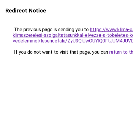
Redirect Notice
The previous page is sending you to
https://www.klima-o
klimaszerelesi-szolgaltatasunkkal-elvezze-a-tokeletes-k
vedelemmel/lesencefalu/ZyU3QiUwOUYlQ0FtJUM4
If you do not want to visit that page, you can
return to t