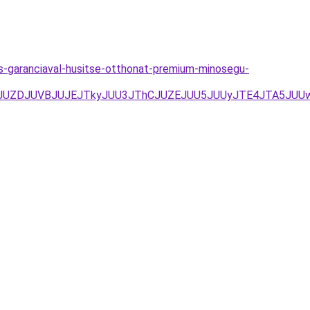
es-garanciaval-husitse-otthonat-premium-minosegu-
EJUZDJUVBJUJEJTkyJUU3JThCJUZEJUU5JUUyJTE4JTA5JUU