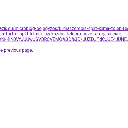
azis.eu/microblog-bejegyzes/klimaszereles-split-klima-telepit
omfortot-split-klimak-szakszeru-telepitesevel-es-garancialis-
JUVDNk4lN0VfJUUwUSVBRCVEMQ%3D%3D/JUZDJTdCJUE4JUN
he previous page
.