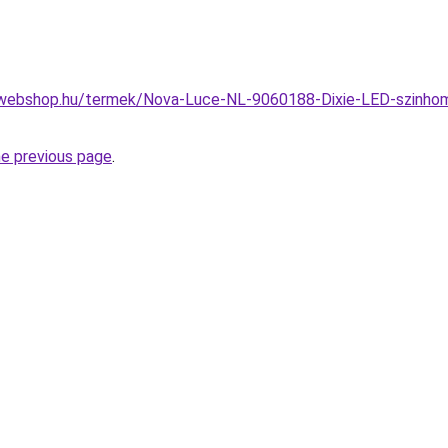
webshop.hu/termek/Nova-Luce-NL-9060188-Dixie-LED-szinhome
he previous page
.