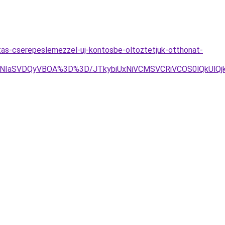
itas-cserepeslemezzel-uj-kontosbe-oltoztetjuk-otthonat-
QjNIaSVDQyVBOA%3D%3D/JTkybiUxNiVCMSVCRiVCOS0lQkUlQj