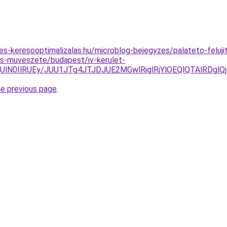
tes-keresooptimalizalas.hu/microblog-bejegyzes/palateto-feluj
es-muveszete/budapest/iv-kerulet-
lN0IlRUEy/JUU1JTg4JTJDJUE2MGwlRjglRjYlOEQlQTAlRDgl
he previous page
.