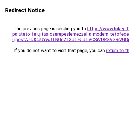
Redirect Notice
The previous page is sending you to
https://www.linkepi
palateto-felujitas-cserepeslemezzel-a-modern-tetofed
ujpest/JTJCJUYwJTNGc21XJTE5JTVCSiVDRSVGRiVGQjU
If you do not want to visit that page, you can
return to t